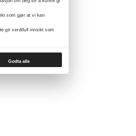
rmasjon om deg for å kunne gi
ikt som gjør at vi kan
gir verdifull innsikt som
Godta alle