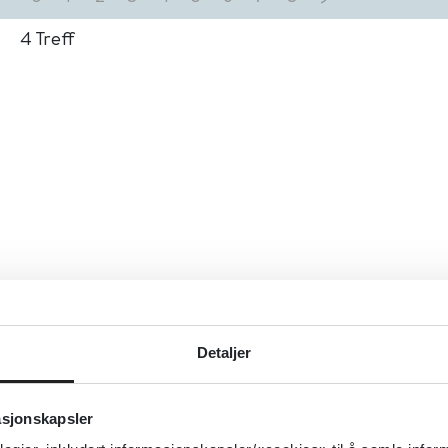
4
Treff
Detaljer
asjonskapsler