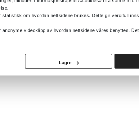
logier, inkludert informasjonskapsler/«cookies» til å samle info
lse.
tatistikk om hvordan nettsidene brukes. Dette gir verdifull inns
anonyme videoklipp av hvordan nettsidene våres benyttes. Dette 
Lagre