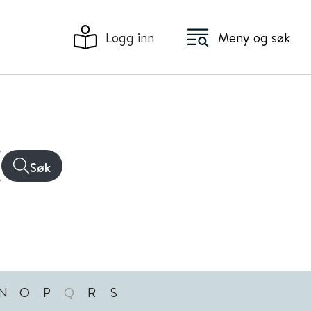
Logg inn
Meny og søk
Søk
N
O
P
Q
R
S