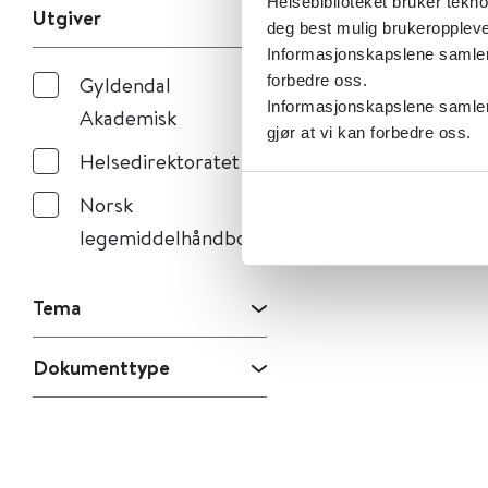
Helsebiblioteket bruker tekno
Utgiver
deg best mulig brukeroppleve
Informasjonskapslene samler s
Gyldendal
forbedre oss.
Informasjonskapslene samler 
Akademisk
gjør at vi kan forbedre oss.
Helsedirektoratet
Norsk
legemiddelhåndbok
Tema
Dokumenttype