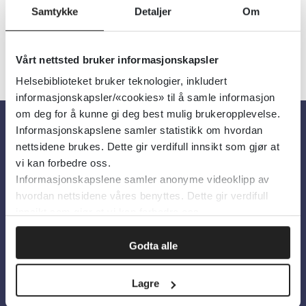
Samtykke
Detaljer
Om
Vårt nettsted bruker informasjonskapsler
Helsebiblioteket bruker teknologier, inkludert
informasjonskapsler/«cookies» til å samle informasjon
om deg for å kunne gi deg best mulig brukeropplevelse.
Informasjonskapslene samler statistikk om hvordan
Om oss
nettsidene brukes. Dette gir verdifull innsikt som gjør at
vi kan forbedre oss.
Informasjonskapslene samler anonyme videoklipp av
Om Helsebiblioteket
hvordan nettsidene våres benyttes. Dette gir verdifull
Personvern og informasjonskapsler
innsikt som gjør at vi kan forbedre oss.
Tilgjengelighetserklæring
Godta alle
Information in English
Lagre
Bilder fra Colourbox.com