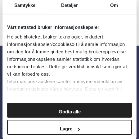
Samtykke
Detaljer
Om
Vårt nettsted bruker informasjonskapsler
Helsebiblioteket bruker teknologier, inkludert
informasjonskapsler/«cookies» til å samle informasjon
om deg for å kunne gi deg best mulig brukeropplevelse.
Informasjonskapslene samler statistikk om hvordan
Om oss
nettsidene brukes. Dette gir verdifull innsikt som gjør at
vi kan forbedre oss.
Informasjonskapslene samler anonyme videoklipp av
Om Helsebiblioteket
hvordan nettsidene våres benyttes. Dette gir verdifull
Personvern og informasjonskapsler
innsikt som gjør at vi kan forbedre oss.
Tilgjengelighetserklæring
Godta alle
Information in English
Lagre
Bilder fra Colourbox.com