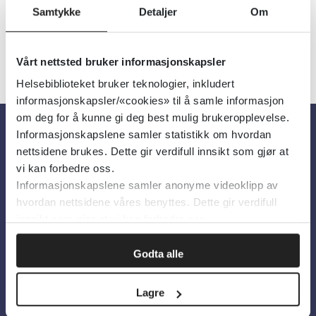
Samtykke
Detaljer
Om
Vårt nettsted bruker informasjonskapsler
Helsebiblioteket bruker teknologier, inkludert
informasjonskapsler/«cookies» til å samle informasjon
om deg for å kunne gi deg best mulig brukeropplevelse.
Informasjonskapslene samler statistikk om hvordan
Om oss
nettsidene brukes. Dette gir verdifull innsikt som gjør at
vi kan forbedre oss.
Informasjonskapslene samler anonyme videoklipp av
Om Helsebiblioteket
hvordan nettsidene våres benyttes. Dette gir verdifull
Personvern og informasjonskapsler
innsikt som gjør at vi kan forbedre oss.
Tilgjengelighetserklæring
Godta alle
Information in English
Lagre
Bilder fra Colourbox.com