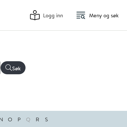
Logg inn
Meny og søk
Søk
N
O
P
Q
R
S