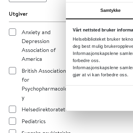
Samtykke
Utgiver
Vårt nettsted bruker inform
Anxiety and
Helsebiblioteket bruker tekno
Depression
deg best mulig brukeroppleve
Association of
Informasjonskapslene samler s
America
forbedre oss.
Informasjonskapslene samler 
British Association
gjør at vi kan forbedre oss.
for
Psychopharmacolog
y
Helsedirektoratet
Pediatrics
Svenska psykiatriska