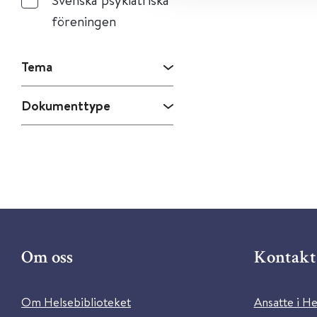
föreningen
Tema
Dokumenttype
Om oss
Kontakt 
Om Helsebiblioteket
Ansatte i He