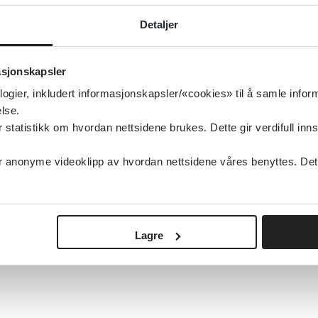
Detaljer
asjonskapsler
logier, inkludert informasjonskapsler/«cookies» til å samle info
lse.
tatistikk om hvordan nettsidene brukes. Dette gir verdifull inns
anonyme videoklipp av hvordan nettsidene våres benyttes. Dette 
Lagre