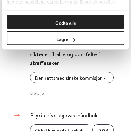
hvordan nettsidene våres benyttes. Dette gir verdifull
innsikt som gjør at vi kan forbedre oss.
Detaljer
Godta alle
Retningslinjer for
Lagre
rettspsykiatriske undersøkelser av
siktede tiltalte og domfelte i
straffesaker
Den rettsmedisinske kommisjon - psykiatrisk gruppe
Detaljer
Psykiatrisk legevakthåndbok
Oslo Universitetssykehus
2024