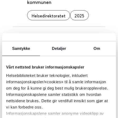
kommunen
Helsedirektoratet
2025
Psykoselidelser - nasjonal faglig
retningslinje for
Samtykke
Detaljer
Om
legemiddelbehandling
Helsedirektoratet
2025
Vårt nettsted bruker informasjonskapsler
Helsebiblioteket bruker teknologier, inkludert
informasjonskapsler/«cookies» til å samle informasjon
Nasjonale retningslinjer for
om deg for å kunne gi deg best mulig brukeropplevelse.
Informasjonskapslene samler statistikk om hvordan
omsorg ved spiseforstyrrelser
nettsidene brukes. Dette gir verdifull innsikt som gjør at
(Sverige)
vi kan forbedre oss.
Informasjonskapslene samler anonyme videoklipp av
Socialstyrelsen (Sverige)
2024