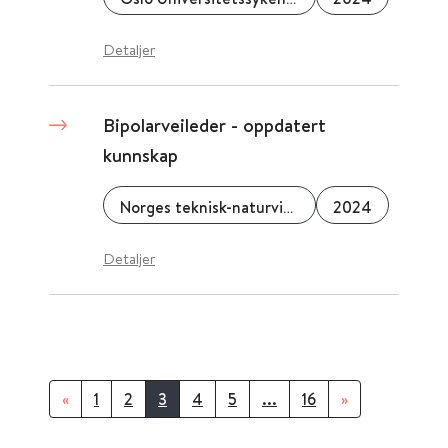
Detaljer
Bipolarveileder - oppdatert
kunnskap
Norges teknisk-naturvitenskaplige universitet (NTNU)
2024
Detaljer
«
1
2
3
4
5
...
16
»