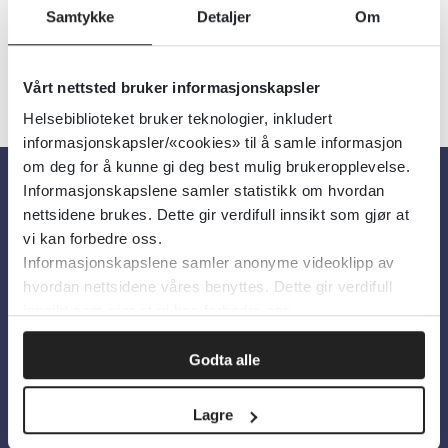
Samtykke
Detaljer
Om
Vårt nettsted bruker informasjonskapsler
Helsebiblioteket bruker teknologier, inkludert
informasjonskapsler/«cookies» til å samle informasjon
om deg for å kunne gi deg best mulig brukeropplevelse.
Informasjonskapslene samler statistikk om hvordan
Om oss
nettsidene brukes. Dette gir verdifull innsikt som gjør at
vi kan forbedre oss.
Informasjonskapslene samler anonyme videoklipp av
Om Helsebiblioteket
hvordan nettsidene våres benyttes. Dette gir verdifull
Personvern og informasjonskapsler
innsikt som gjør at vi kan forbedre oss.
Tilgjengelighetserklæring
Godta alle
Information in English
Lagre
Bilder fra Colourbox.com