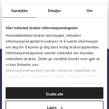
Samtykke
Detaljer
Om
Vårt nettsted bruker informasjonskapsler
«
1
2
»
Helsebiblioteket bruker teknologier, inkludert
informasjonskapsler/«cookies» til å samle informasjon
om deg for å kunne gi deg best mulig brukeropplevelse.
Informasjonskapslene samler statistikk om hvordan
nettsidene brukes. Dette gir verdifull innsikt som gjør at
vi kan forbedre oss.
Om oss
Informasjonskapslene samler anonyme videoklipp av
hvordan nettsidene våres benyttes. Dette gir verdifull
Om Helsebiblioteket
innsikt som gjør at vi kan forbedre oss.
Personvern og informasjonskapsler
Godta alle
Tilgjengelighetserklæring
Information in English
Lagre