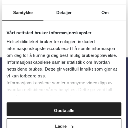
Samtykke
Detaljer
Om
Vårt nettsted bruker informasjonskapsler
«
1
2
»
Helsebiblioteket bruker teknologier, inkludert
informasjonskapsler/«cookies» til å samle informasjon
om deg for å kunne gi deg best mulig brukeropplevelse.
Informasjonskapslene samler statistikk om hvordan
nettsidene brukes. Dette gir verdifull innsikt som gjør at
vi kan forbedre oss.
Om oss
Informasjonskapslene samler anonyme videoklipp av
hvordan nettsidene våres benyttes. Dette gir verdifull
Om Helsebiblioteket
innsikt som gjør at vi kan forbedre oss.
Personvern og informasjonskapsler
Godta alle
Tilgjengelighetserklæring
Information in English
Lagre