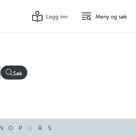
Logg inn
Meny og søk
Søk
N
O
P
Q
R
S