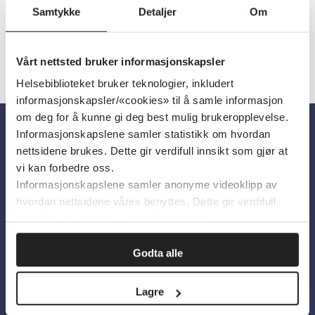
Samtykke
Detaljer
Om
Vårt nettsted bruker informasjonskapsler
Helsebiblioteket bruker teknologier, inkludert
informasjonskapsler/«cookies» til å samle informasjon
om deg for å kunne gi deg best mulig brukeropplevelse.
Informasjonskapslene samler statistikk om hvordan
Om oss
nettsidene brukes. Dette gir verdifull innsikt som gjør at
vi kan forbedre oss.
Informasjonskapslene samler anonyme videoklipp av
Om Helsebiblioteket
hvordan nettsidene våres benyttes. Dette gir verdifull
Personvern og informasjonskapsler
innsikt som gjør at vi kan forbedre oss.
Tilgjengelighetserklæring
Godta alle
Information in English
Lagre
Bilder fra Colourbox.com