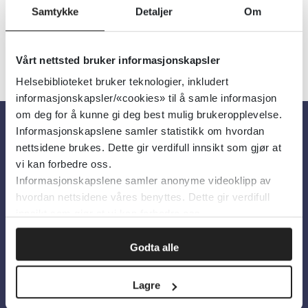
Samtykke
Detaljer
Om
Vårt nettsted bruker informasjonskapsler
Helsebiblioteket bruker teknologier, inkludert
informasjonskapsler/«cookies» til å samle informasjon
om deg for å kunne gi deg best mulig brukeropplevelse.
Informasjonskapslene samler statistikk om hvordan
Om oss
nettsidene brukes. Dette gir verdifull innsikt som gjør at
vi kan forbedre oss.
Informasjonskapslene samler anonyme videoklipp av
Om Helsebiblioteket
hvordan nettsidene våres benyttes. Dette gir verdifull
Personvern og informasjonskapsler
innsikt som gjør at vi kan forbedre oss.
Tilgjengelighetserklæring
Godta alle
Information in English
Lagre
Bilder fra Colourbox.com