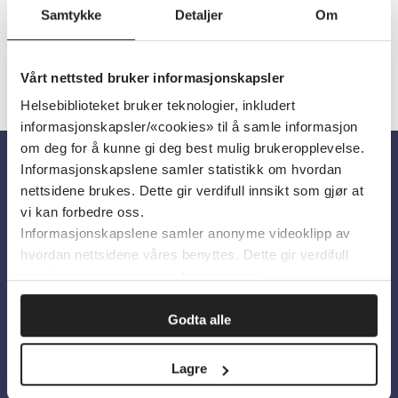
Samtykke
Detaljer
Om
Vårt nettsted bruker informasjonskapsler
Helsebiblioteket bruker teknologier, inkludert
informasjonskapsler/«cookies» til å samle informasjon
om deg for å kunne gi deg best mulig brukeropplevelse.
Informasjonskapslene samler statistikk om hvordan
Om oss
nettsidene brukes. Dette gir verdifull innsikt som gjør at
vi kan forbedre oss.
Informasjonskapslene samler anonyme videoklipp av
Om Helsebiblioteket
hvordan nettsidene våres benyttes. Dette gir verdifull
Personvern og informasjonskapsler
innsikt som gjør at vi kan forbedre oss.
Tilgjengelighetserklæring
Godta alle
Information in English
Lagre
Bilder fra Colourbox.com