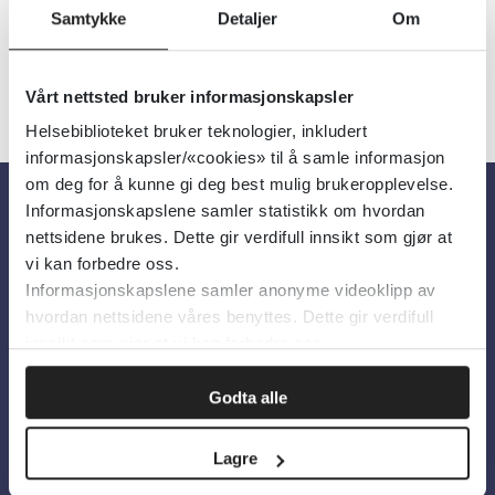
Samtykke
Detaljer
Om
Vårt nettsted bruker informasjonskapsler
Helsebiblioteket bruker teknologier, inkludert
informasjonskapsler/«cookies» til å samle informasjon
om deg for å kunne gi deg best mulig brukeropplevelse.
Informasjonskapslene samler statistikk om hvordan
Om oss
nettsidene brukes. Dette gir verdifull innsikt som gjør at
vi kan forbedre oss.
Informasjonskapslene samler anonyme videoklipp av
Om Helsebiblioteket
hvordan nettsidene våres benyttes. Dette gir verdifull
Personvern og informasjonskapsler
innsikt som gjør at vi kan forbedre oss.
Tilgjengelighetserklæring
Godta alle
Information in English
Lagre
Bilder fra Colourbox.com