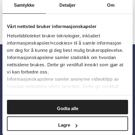
Samtykke
Detaljer
Om
Vårt nettsted bruker informasjonskapsler
Helsebiblioteket bruker teknologier, inkludert
informasjonskapsler/«cookies» til å samle informasjon
om deg for å kunne gi deg best mulig brukeropplevelse.
Informasjonskapslene samler statistikk om hvordan
Om oss
nettsidene brukes. Dette gir verdifull innsikt som gjør at
vi kan forbedre oss.
Informasjonskapslene samler anonyme videoklipp av
Om Helsebiblioteket
hvordan nettsidene våres benyttes. Dette gir verdifull
Personvern og informasjonskapsler
innsikt som gjør at vi kan forbedre oss.
Tilgjengelighetserklæring
Godta alle
Information in English
Lagre
Bilder fra Colourbox.com