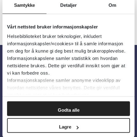
Samtykke
Detaljer
Om
Vårt nettsted bruker informasjonskapsler
Helsebiblioteket bruker teknologier, inkludert
informasjonskapsler/«cookies» til å samle informasjon
om deg for å kunne gi deg best mulig brukeropplevelse.
Informasjonskapslene samler statistikk om hvordan
Om oss
nettsidene brukes. Dette gir verdifull innsikt som gjør at
vi kan forbedre oss.
Informasjonskapslene samler anonyme videoklipp av
Om Helsebiblioteket
hvordan nettsidene våres benyttes. Dette gir verdifull
Personvern og informasjonskapsler
innsikt som gjør at vi kan forbedre oss.
Tilgjengelighetserklæring
Godta alle
Information in English
Lagre
Bilder fra Colourbox.com