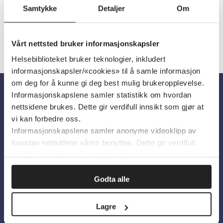
Samtykke
Detaljer
Om
Vårt nettsted bruker informasjonskapsler
Helsebiblioteket bruker teknologier, inkludert
informasjonskapsler/«cookies» til å samle informasjon
om deg for å kunne gi deg best mulig brukeropplevelse.
Informasjonskapslene samler statistikk om hvordan
Om oss
nettsidene brukes. Dette gir verdifull innsikt som gjør at
vi kan forbedre oss.
Informasjonskapslene samler anonyme videoklipp av
Om Helsebiblioteket
hvordan nettsidene våres benyttes. Dette gir verdifull
Personvern og informasjonskapsler
innsikt som gjør at vi kan forbedre oss.
Tilgjengelighetserklæring
Godta alle
Information in English
Lagre
Bilder fra Colourbox.com