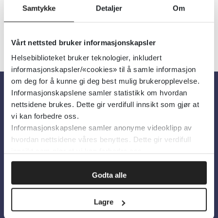
Samtykke
Detaljer
Om
Vårt nettsted bruker informasjonskapsler
Helsebiblioteket bruker teknologier, inkludert
informasjonskapsler/«cookies» til å samle informasjon
om deg for å kunne gi deg best mulig brukeropplevelse.
Informasjonskapslene samler statistikk om hvordan
Om oss
nettsidene brukes. Dette gir verdifull innsikt som gjør at
vi kan forbedre oss.
Informasjonskapslene samler anonyme videoklipp av
Om Helsebiblioteket
hvordan nettsidene våres benyttes. Dette gir verdifull
Personvern og informasjonskapsler
innsikt som gjør at vi kan forbedre oss.
Tilgjengelighetserklæring
Godta alle
Information in English
Lagre
Bilder fra Colourbox.com