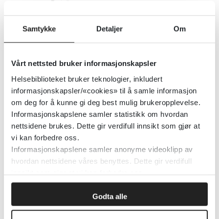
Detaljer
Samtykke
Detaljer
Om
Angst og relaterte lidelser -
retningslinjer for behandling
Vårt nettsted bruker informasjonskapsler
Helsebiblioteket bruker teknologier, inkludert
Detaljer
informasjonskapsler/«cookies» til å samle informasjon
om deg for å kunne gi deg best mulig brukeropplevelse.
Informasjonskapslene samler statistikk om hvordan
Selvmordsforebygging i psykisk
nettsidene brukes. Dette gir verdifull innsikt som gjør at
helsevern og tverrfaglig
vi kan forbedre oss.
Informasjonskapslene samler anonyme videoklipp av
spesialisert rusbehandling (TSB)
hvordan nettsidene våres benyttes. Dette gir verdifull
innsikt som gjør at vi kan forbedre oss.
Helsedirektoratet
2024
Godta alle
Retningslinjer for alderspsykiatri