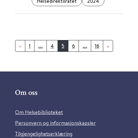
Helsedirektoratet
2024
«
1
...
4
5
6
...
16
»
Om oss
Om Helsebiblioteket
Personvern og informasjonskapsler
Tilgjengelighetserklæring