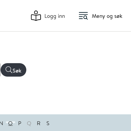
Logg inn
Meny og søk
Søk
N
O
P
Q
R
S