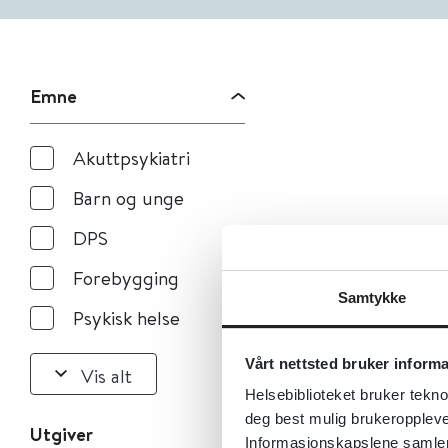
Emne
Akuttpsykiatri
Barn og unge
DPS
Forebygging
Samtykke
Psykisk helse
Vårt nettsted bruker inform
Vis alt
Helsebiblioteket bruker tekno
deg best mulig brukeroppleve
Utgiver
Informasjonskapslene samler s