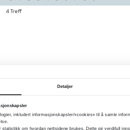
4
Treff
Detaljer
asjonskapsler
logier, inkludert informasjonskapsler/«cookies» til å samle info
lse.
tatistikk om hvordan nettsidene brukes. Dette gir verdifull inns