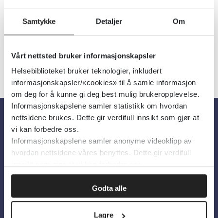
Samtykke
Detaljer
Om
Vårt nettsted bruker informasjonskapsler
«
1
2
»
Helsebiblioteket bruker teknologier, inkludert
informasjonskapsler/«cookies» til å samle informasjon
om deg for å kunne gi deg best mulig brukeropplevelse.
Informasjonskapslene samler statistikk om hvordan
nettsidene brukes. Dette gir verdifull innsikt som gjør at
vi kan forbedre oss.
Om oss
Informasjonskapslene samler anonyme videoklipp av
hvordan nettsidene våres benyttes. Dette gir verdifull
Om Helsebiblioteket
innsikt som gjør at vi kan forbedre oss.
Personvern og informasjonskapsler
Godta alle
Tilgjengelighetserklæring
Information in English
Lagre