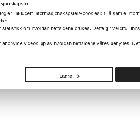
asjonskapsler
logier, inkludert informasjonskapsler/«cookies» til å samle info
lse.
tatistikk om hvordan nettsidene brukes. Dette gir verdifull inns
anonyme videoklipp av hvordan nettsidene våres benyttes. Dette 
Lagre