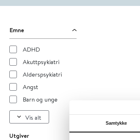
Emne
ADHD
Akuttpsykiatri
Alderspsykiatri
Angst
Barn og unge
Vis alt
Samtykke
Utgiver