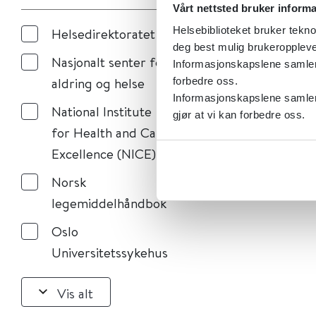
Vårt nettsted bruker inform
Helsebiblioteket bruker tekno
Helsedirektoratet
deg best mulig brukeroppleve
Nasjonalt senter for
Informasjonskapslene samler s
aldring og helse
forbedre oss.
Informasjonskapslene samler 
National Institute
gjør at vi kan forbedre oss.
for Health and Care
Excellence (NICE)
Norsk
legemiddelhåndbok
Oslo
Universitetssykehus
Vis alt