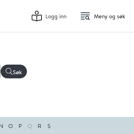
Logg inn
Meny og søk
Søk
N
O
P
Q
R
S