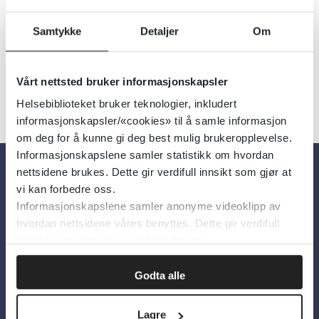
Samtykke
Detaljer
Om
Vårt nettsted bruker informasjonskapsler
«
1
2
»
Helsebiblioteket bruker teknologier, inkludert
informasjonskapsler/«cookies» til å samle informasjon
om deg for å kunne gi deg best mulig brukeropplevelse.
Informasjonskapslene samler statistikk om hvordan
nettsidene brukes. Dette gir verdifull innsikt som gjør at
vi kan forbedre oss.
Om oss
Informasjonskapslene samler anonyme videoklipp av
hvordan nettsidene våres benyttes. Dette gir verdifull
Om Helsebiblioteket
innsikt som gjør at vi kan forbedre oss.
Personvern og informasjonskapsler
Godta alle
Tilgjengelighetserklæring
Information in English
Lagre