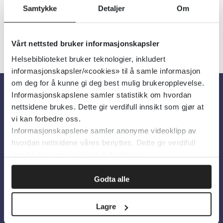
Samtykke
Detaljer
Om
Vårt nettsted bruker informasjonskapsler
Helsebiblioteket bruker teknologier, inkludert
informasjonskapsler/«cookies» til å samle informasjon
om deg for å kunne gi deg best mulig brukeropplevelse.
Informasjonskapslene samler statistikk om hvordan
Om oss
nettsidene brukes. Dette gir verdifull innsikt som gjør at
vi kan forbedre oss.
Informasjonskapslene samler anonyme videoklipp av
Om Helsebiblioteket
hvordan nettsidene våres benyttes. Dette gir verdifull
Personvern og informasjonskapsler
innsikt som gjør at vi kan forbedre oss.
Tilgjengelighetserklæring
Godta alle
Information in English
Lagre
Bilder fra Colourbox.com