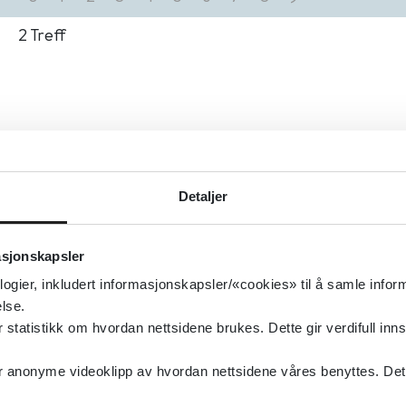
2
Treff
Detaljer
asjonskapsler
logier, inkludert informasjonskapsler/«cookies» til å samle info
lse.
tatistikk om hvordan nettsidene brukes. Dette gir verdifull inns
anonyme videoklipp av hvordan nettsidene våres benyttes. Dette 