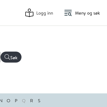
Logg inn
Meny og søk
Søk
N
O
P
Q
R
S