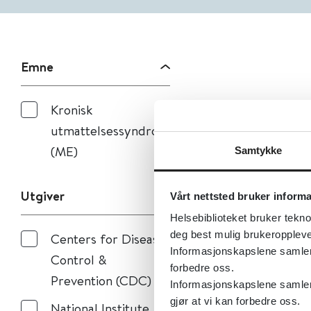
Emne
Kronisk
utmattelsessyndrom
(ME)
Samtykke
Utgiver
Vårt nettsted bruker inform
Helsebiblioteket bruker tekno
deg best mulig brukeroppleve
Centers for Disease
Informasjonskapslene samler s
Control &
forbedre oss.
Prevention (CDC)
Informasjonskapslene samler 
gjør at vi kan forbedre oss.
National Institute