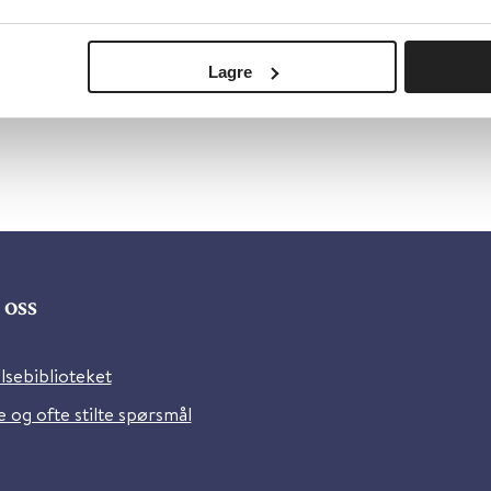
Lagre
oss
lsebiblioteket
 og ofte stilte spørsmål