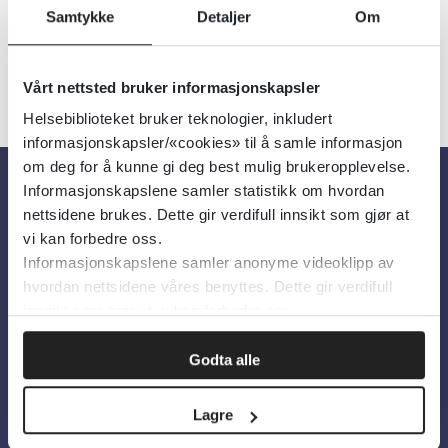
Samtykke
Detaljer
Om
Vårt nettsted bruker informasjonskapsler
Helsebiblioteket bruker teknologier, inkludert
informasjonskapsler/«cookies» til å samle informasjon
om deg for å kunne gi deg best mulig brukeropplevelse.
Informasjonskapslene samler statistikk om hvordan
Om oss
nettsidene brukes. Dette gir verdifull innsikt som gjør at
vi kan forbedre oss.
Informasjonskapslene samler anonyme videoklipp av
Om Helsebiblioteket
hvordan nettsidene våres benyttes. Dette gir verdifull
Personvern og informasjonskapsler
innsikt som gjør at vi kan forbedre oss.
Tilgjengelighetserklæring
Godta alle
Information in English
Lagre
Bilder fra Colourbox.com