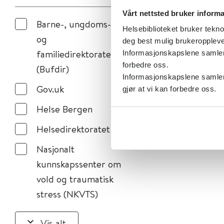
Vårt nettsted bruker inform
Barne-, ungdoms-
Helsebiblioteket bruker tekno
og
deg best mulig brukeroppleve
familiedirektoratet
Informasjonskapslene samler s
forbedre oss.
(Bufdir)
Informasjonskapslene samler 
Gov.uk
gjør at vi kan forbedre oss.
Helse Bergen
Helsedirektoratet
Nasjonalt
kunnskapssenter om
vold og traumatisk
stress (NKVTS)
Vis alt