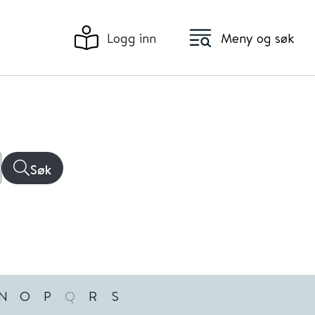
Logg inn
Meny og søk
Søk
N
O
P
Q
R
S