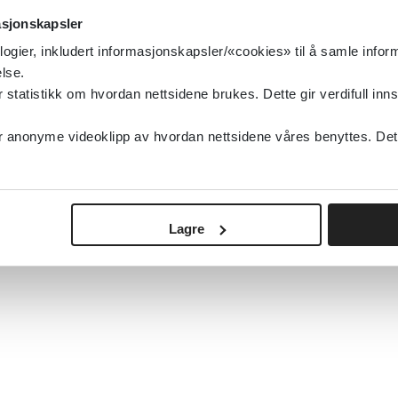
asjonskapsler
logier, inkludert informasjonskapsler/«cookies» til å samle info
lse.
tatistikk om hvordan nettsidene brukes. Dette gir verdifull inns
anonyme videoklipp av hvordan nettsidene våres benyttes. Dette 
Lagre