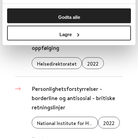
innsikt som gjør at vi kan forbedre oss.
Godta alle
ADHD/Hyperkinetisk forstyrrelse
– Nasjonal faglig retningslinje for
Lagre
utredning, behandling og
oppfølging
Helsedirektoratet
2022
Personlighetsforstyrrelser -
borderline og antisosial - britiske
retningslinjer
National Institute for Health and Care Excellence (NICE)
2022