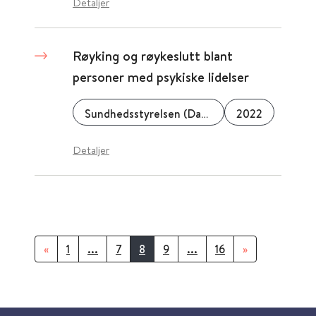
Detaljer
Røyking og røykeslutt blant
personer med psykiske lidelser
Sundhedsstyrelsen (Danmark)
2022
Detaljer
«
1
...
7
8
9
...
16
»