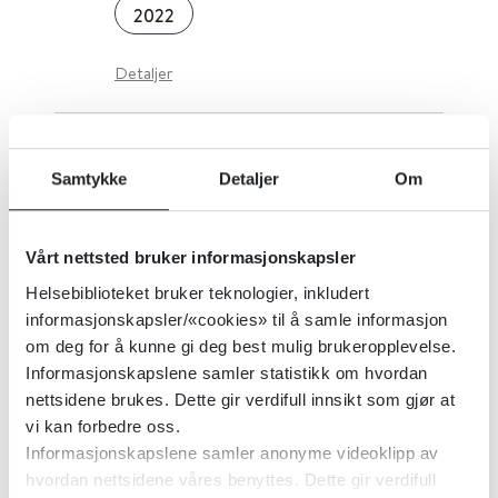
2022
Detaljer
Samtidig ruslidelse og psykisk
Samtykke
Detaljer
Om
lidelse (ROP-lidelser)
Helsedirektoratet
2022
Vårt nettsted bruker informasjonskapsler
Helsebiblioteket bruker teknologier, inkludert
Detaljer
informasjonskapsler/«cookies» til å samle informasjon
om deg for å kunne gi deg best mulig brukeropplevelse.
Informasjonskapslene samler statistikk om hvordan
Avrusning fra rusmidler og
nettsidene brukes. Dette gir verdifull innsikt som gjør at
vanedannende legemidler
vi kan forbedre oss.
Informasjonskapslene samler anonyme videoklipp av
Helsedirektoratet
2022
hvordan nettsidene våres benyttes. Dette gir verdifull