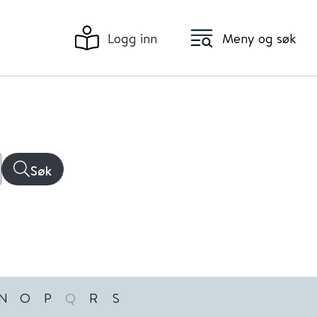
Logg inn
Meny og søk
Søk
N
O
P
Q
R
S