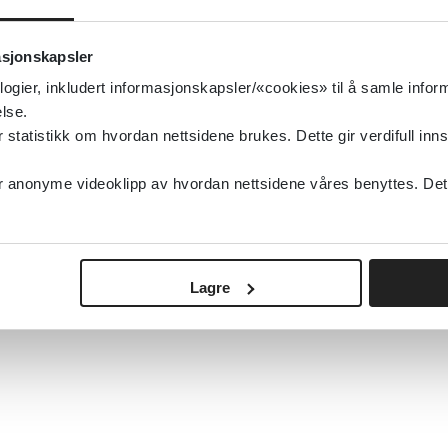
asjonskapsler
logier, inkludert informasjonskapsler/«cookies» til å samle info
lse.
tatistikk om hvordan nettsidene brukes. Dette gir verdifull inns
anonyme videoklipp av hvordan nettsidene våres benyttes. Dette 
Lagre