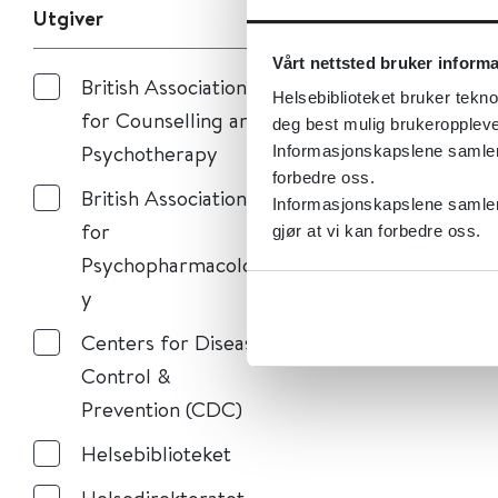
Utgiver
Vårt nettsted bruker inform
British Association
Helsebiblioteket bruker tekno
for Counselling and
deg best mulig brukeroppleve
Psychotherapy
Informasjonskapslene samler s
forbedre oss.
British Association
Informasjonskapslene samler 
for
gjør at vi kan forbedre oss.
Psychopharmacolog
y
Centers for Disease
Control &
Prevention (CDC)
Helsebiblioteket
Helsedirektoratet