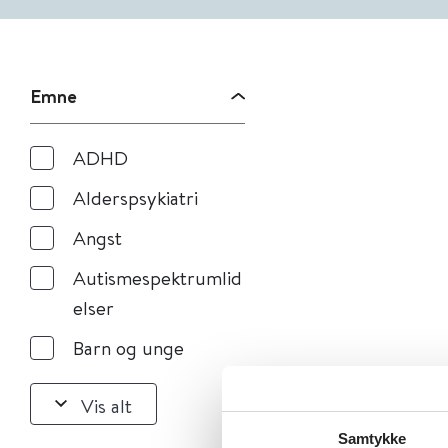
Emne
ADHD
Alderspsykiatri
Angst
Autismespektrumlid
elser
Barn og unge
Vis alt
Samtykke