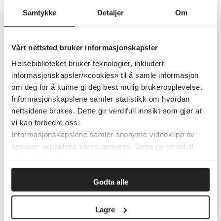
Detaljer
Samtykke
Detaljer
Om
Vårt nettsted bruker informasjonskapsler
Influensavaksine - veileder for
helsepersonell
Helsebiblioteket bruker teknologier, inkludert
informasjonskapsler/«cookies» til å samle informasjon
om deg for å kunne gi deg best mulig brukeropplevelse.
Folkehelseinstituttet (FHI)
Informasjonskapslene samler statistikk om hvordan
nettsidene brukes. Dette gir verdifull innsikt som gjør at
Detaljer
vi kan forbedre oss.
Informasjonskapslene samler anonyme videoklipp av
hvordan nettsidene våres benyttes. Dette gir verdifull
Isoleringsveilederen (Smittevern
innsikt som gjør at vi kan forbedre oss.
9)
Godta alle
Folkehelseinstituttet (FHI)
Lagre
Detaljer