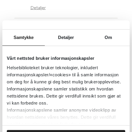
Detaljer
Arbeidsmiljø i sykehus
Samtykke
Detaljer
Om
Den norske legeforening
2012
Vårt nettsted bruker informasjonskapsler
Detaljer
Helsebiblioteket bruker teknologier, inkludert
informasjonskapsler/«cookies» til å samle informasjon
Arbeidsmedisinske veiledninger
om deg for å kunne gi deg best mulig brukeropplevelse.
Informasjonskapslene samler statistikk om hvordan
(Arbeids-NEL)
nettsidene brukes. Dette gir verdifull innsikt som gjør at
vi kan forbedre oss.
Norsk Helseinformatikk (NHI)
Informasjonskapslene samler anonyme videoklipp av
hvordan nettsidene våres benyttes. Dette gir verdifull
Detaljer
innsikt som gjør at vi kan forbedre oss.