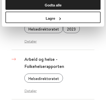
Godta alle
Arbeidslivet – mat- og
drikketilbud i tråd med kostrådene
Lagre
Helsedirektoratet
2023
Detaljer
Arbeid og helse -
Folkehelserapporten
Helsedirektoratet
Detaljer