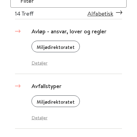
Filter
14
Treff
Alfabetisk
Avløp - ansvar, lover og regler
Miljødirektoratet
Detaljer
Avfallstyper
Miljødirektoratet
Detaljer