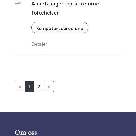
Anbefalinger for å fremme
folkehelsen
Kompetansebroen.no
Detaljer
«
1
2
»
Om oss