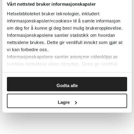
Demens
Vårt nettsted bruker informasjonskapsler
Helsebiblioteket bruker teknologier, inkludert
Helsedirektoratet
2024
informasjonskapsler/«cookies» til å samle informasjon
om deg for å kunne gi deg best mulig brukeropplevelse.
Informasjonskapslene samler statistikk om hvordan
Drikkevann - Veileder til
nettsidene brukes. Dette gir verdifull innsikt som gjør at
vi kan forbedre oss.
drikkvannsforskriften
Informasjonskapslene samler anonyme videoklipp av
hvordan nettsidene våres benyttes. Dette gir verdifull
Mattilsynet
innsikt som gjør at vi kan forbedre oss.
Detaljer
Godta alle
Lagre