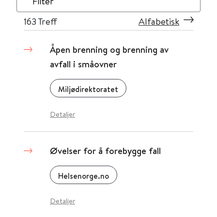
Filter
163
Treff
Alfabetisk
Åpen brenning og brenning av
avfall i småovner
Miljødirektoratet
Detaljer
Øvelser for å forebygge fall
Helsenorge.no
Detaljer