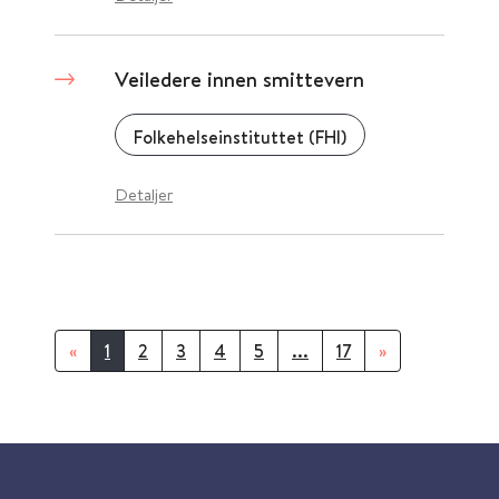
Veiledere innen smittevern
Folkehelseinstituttet (FHI)
Detaljer
«
1
2
3
4
5
...
17
»