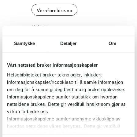
Vernforeldre.no
Detaljer
Samtykke
Detaljer
Om
Verktøykasse demens
Helsedirektoratet
Vårt nettsted bruker informasjonskapsler
Helsebiblioteket bruker teknologier, inkludert
Detaljer
informasjonskapsler/«cookies» til å samle informasjon
om deg for å kunne gi deg best mulig brukeropplevelse.
Informasjonskapslene samler statistikk om hvordan
Veiledning til luftkvalitet i
nettsidene brukes. Dette gir verdifull innsikt som gjør at
vi kan forbedre oss.
arealplanlegging
Informasjonskapslene samler anonyme videoklipp av
hvordan nettsidene våres benyttes. Dette gir verdifull
Miljødirektoratet
innsikt som gjør at vi kan forbedre oss.