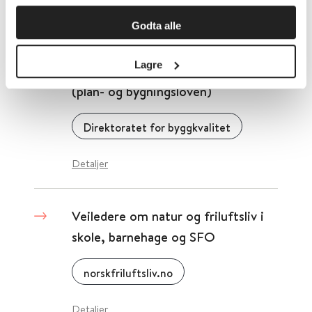
Detaljer
Godta alle
Lagre
Veiledning for kommunalt tilsyn
(plan- og bygningsloven)
Direktoratet for byggkvalitet
Detaljer
Veiledere om natur og friluftsliv i
skole, barnehage og SFO
norskfriluftsliv.no
Detaljer