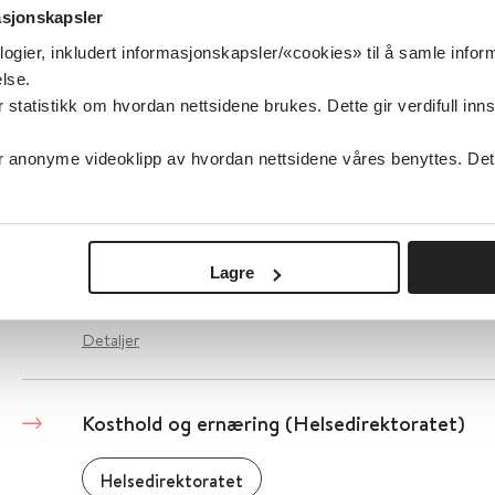
asjonskapsler
Kutte utslipp av klimagasser i kommunene
logier, inkludert informasjonskapsler/«cookies» til å samle info
lse.
Miljødirektoratet
tatistikk om hvordan nettsidene brukes. Dette gir verdifull inns
Detaljer
anonyme videoklipp av hvordan nettsidene våres benyttes. Dette 
Klimatilpasning
Lagre
Miljødirektoratet
Detaljer
Kosthold og ernæring (Helsedirektoratet)
Helsedirektoratet