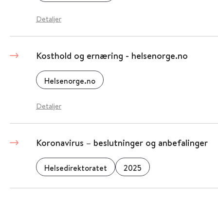
Detaljer
Kosthold og ernæring - helsenorge.no
Helsenorge.no
Detaljer
Koronavirus – beslutninger og anbefalinger
Helsedirektoratet
2025