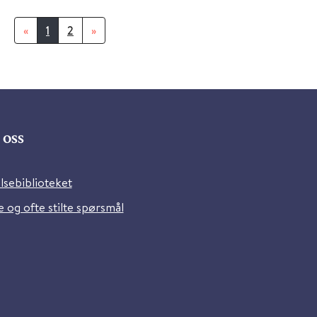
«
1
2
»
oss
lsebiblioteket
 og ofte stilte spørsmål