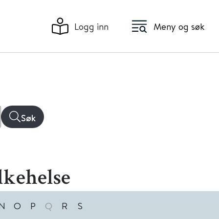
Logg inn
Meny og søk
Søk
lkehelse
N
O
P
Q
R
S