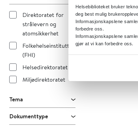
Helsebiblioteket bruker tekno
Direktoratet for
deg best mulig brukeroppleve
Informasjonskapslene samler s
strålevern og
forbedre oss.
atomsikkerhet
Informasjonskapslene samler 
gjør at vi kan forbedre oss.
Folkehelseinstituttet
(FHI)
Helsedirektoratet
Miljødirektoratet
Tema
Dokumenttype