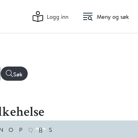
Logg inn
Meny og søk
Søk
lkehelse
N
O
P
Q
R
S