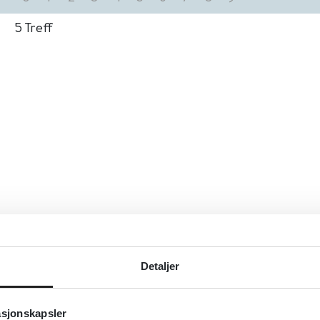
5
Treff
Detaljer
asjonskapsler