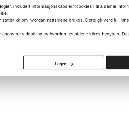
logier, inkludert informasjonskapsler/«cookies» til å samle info
lse.
tatistikk om hvordan nettsidene brukes. Dette gir verdifull inns
anonyme videoklipp av hvordan nettsidene våres benyttes. Dette 
Lagre