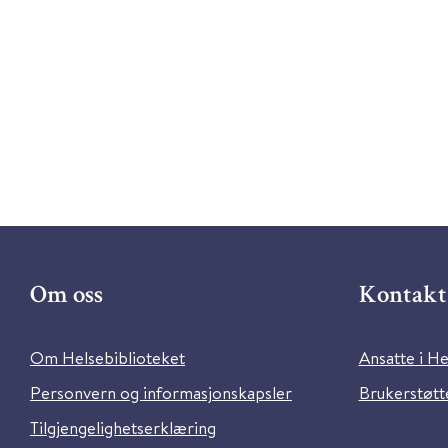
Om oss
Kontakt 
Om Helsebiblioteket
Ansatte i He
Personvern og informasjonskapsler
Brukerstøtte
Tilgjengelighetserklæring