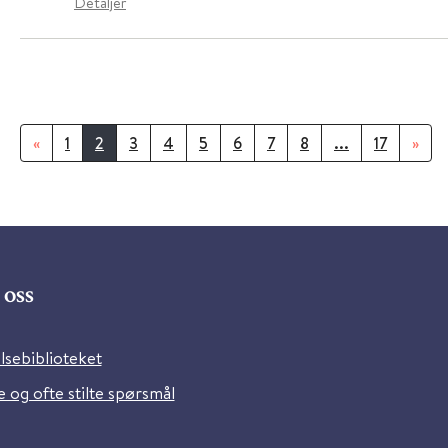
Detaljer
«
1
2
3
4
5
6
7
8
...
17
»
oss
lsebiblioteket
 og ofte stilte spørsmål