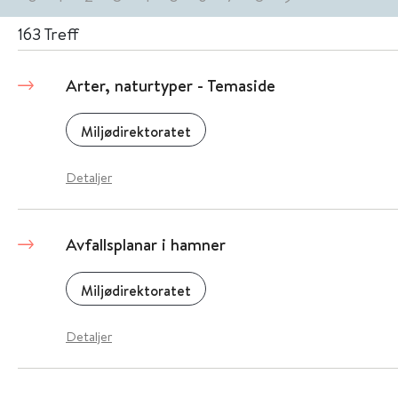
163
Treff
Arter, naturtyper - Temaside
Miljødirektoratet
Detaljer
Avfallsplanar i hamner
Miljødirektoratet
Detaljer