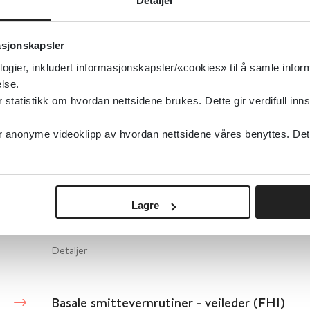
Detaljer
Detaljer
asjonskapsler
Barnevern – kartlegging og utredning av psyki
logier, inkludert informasjonskapsler/«cookies» til å samle info
barn og unge - pakkeforløp
lse.
tatistikk om hvordan nettsidene brukes. Dette gir verdifull inns
Helsedirektoratet
2023
anonyme videoklipp av hvordan nettsidene våres benyttes. Dette 
Barnevern – tverrfaglig helsekartlegging
Lagre
Helsedirektoratet
Detaljer
Basale smittevernrutiner - veileder (FHI)