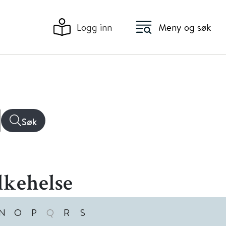
Logg inn
Meny og søk
Søk
lkehelse
N
O
P
Q
R
S