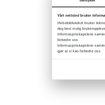
Samtykke
Vårt nettsted bruker inform
Helsebiblioteket bruker tekno
deg best mulig brukeroppleve
Informasjonskapslene samler s
forbedre oss.
Informasjonskapslene samler 
gjør at vi kan forbedre oss.