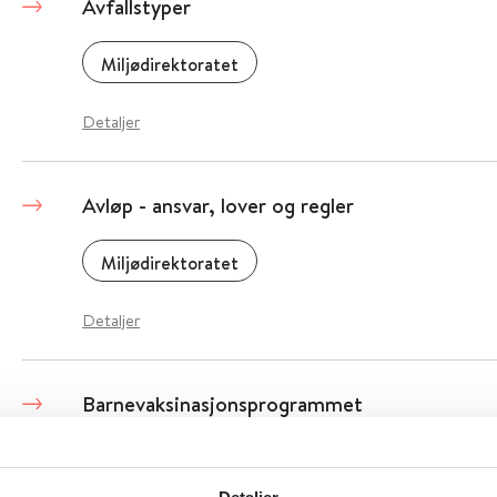
Avfallstyper
Miljødirektoratet
Detaljer
Avløp - ansvar, lover og regler
Miljødirektoratet
Detaljer
Barnevaksinasjonsprogrammet
Folkehelseinstituttet (FHI)