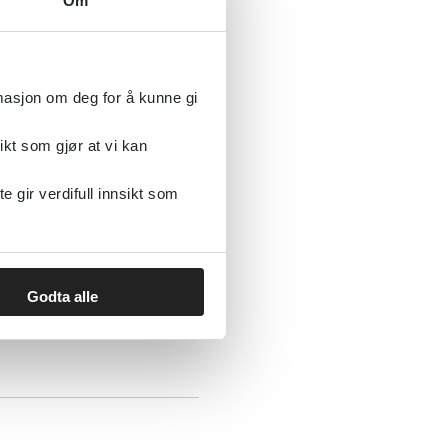
Om
sk helse og rus hos
rmasjon om deg for å kunne gi
ikt som gjør at vi kan
gir verdifull innsikt som
Godta alle