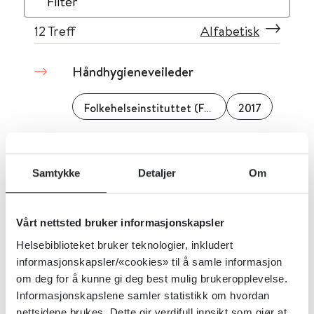
Filter
12
Treff
Alfabetisk
Håndhygieneveileder
Folkehelseinstituttet (FHI)
2017
Detaljer
Samtykke
Detaljer
Om
Håndtere snø fra brøyting
Vårt nettsted bruker informasjonskapsler
Miljødirektoratet
Helsebiblioteket bruker teknologier, inkludert
informasjonskapsler/«cookies» til å samle informasjon
Detaljer
om deg for å kunne gi deg best mulig brukeropplevelse.
Informasjonskapslene samler statistikk om hvordan
nettsidene brukes. Dette gir verdifull innsikt som gjør at