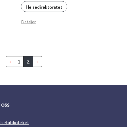
Helsedirektoratet
Detaljer
«
1
2
»
oss
lsebiblioteket