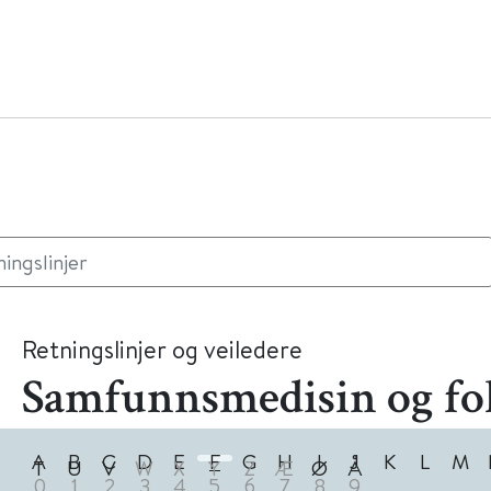
Retningslinjer og veiledere
Samfunnsmedisin og fo
A
B
C
D
E
F
G
H
I
J
K
L
M
T
U
V
W
X
Y
Z
Æ
Ø
Å
0
1
2
3
4
5
6
7
8
9