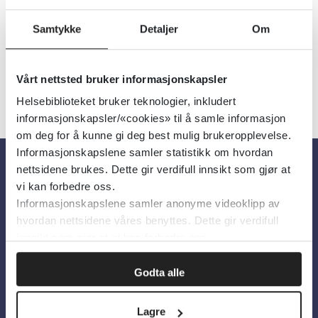
Filter
7
Treff
Alfabetisk
Samtykke
Detaljer
Om
Vårt nettsted bruker informasjonskapsler
Helsebiblioteket bruker teknologier, inkludert
informasjonskapsler/«cookies» til å samle informasjon
om deg for å kunne gi deg best mulig brukeropplevelse.
Informasjonskapslene samler statistikk om hvordan
nettsidene brukes. Dette gir verdifull innsikt som gjør at
Om oss
vi kan forbedre oss.
Informasjonskapslene samler anonyme videoklipp av
hvordan nettsidene våres benyttes. Dette gir verdifull
Om Helsebiblioteket
innsikt som gjør at vi kan forbedre oss.
Personvern og informasjonskapsler
Godta alle
Tilgjengelighetserklæring
Information in English
Lagre