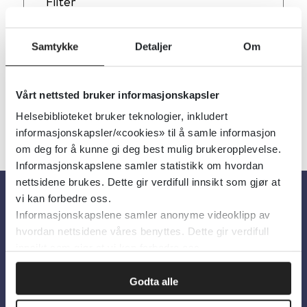
Filter
15
Treff
Alfabetisk
Samtykke
Detaljer
Om
Vårt nettsted bruker informasjonskapsler
«
1
2
»
Helsebiblioteket bruker teknologier, inkludert
informasjonskapsler/«cookies» til å samle informasjon
om deg for å kunne gi deg best mulig brukeropplevelse.
Informasjonskapslene samler statistikk om hvordan
nettsidene brukes. Dette gir verdifull innsikt som gjør at
vi kan forbedre oss.
Informasjonskapslene samler anonyme videoklipp av
Om oss
hvordan nettsidene våres benyttes. Dette gir verdifull
innsikt som gjør at vi kan forbedre oss.
Om Helsebiblioteket
Godta alle
Personvern og informasjonskapsler