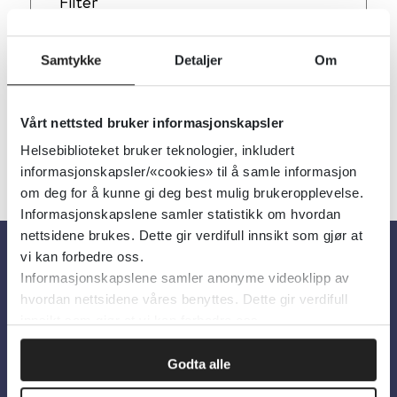
Filter
14
Treff
Alfabetisk
Samtykke
Detaljer
Om
Vårt nettsted bruker informasjonskapsler
«
1
2
»
Helsebiblioteket bruker teknologier, inkludert
informasjonskapsler/«cookies» til å samle informasjon
om deg for å kunne gi deg best mulig brukeropplevelse.
Informasjonskapslene samler statistikk om hvordan
nettsidene brukes. Dette gir verdifull innsikt som gjør at
vi kan forbedre oss.
Informasjonskapslene samler anonyme videoklipp av
Om oss
hvordan nettsidene våres benyttes. Dette gir verdifull
innsikt som gjør at vi kan forbedre oss.
Om Helsebiblioteket
Godta alle
Personvern og informasjonskapsler