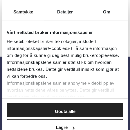
Filter
1
Treff
Alfabetisk
Samtykke
Detaljer
Om
Vårt nettsted bruker informasjonskapsler
Helsebiblioteket bruker teknologier, inkludert
informasjonskapsler/«cookies» til å samle informasjon
om deg for å kunne gi deg best mulig brukeropplevelse.
Informasjonskapslene samler statistikk om hvordan
nettsidene brukes. Dette gir verdifull innsikt som gjør at
Om oss
vi kan forbedre oss.
Informasjonskapslene samler anonyme videoklipp av
hvordan nettsidene våres benyttes. Dette gir verdifull
Om Helsebiblioteket
innsikt som gjør at vi kan forbedre oss.
Personvern og informasjonskapsler
Godta alle
Tilgjengelighetserklæring
Information in English
Lagre