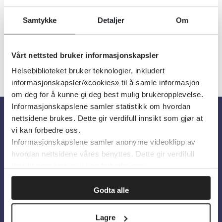
Filter
1
Treff
Alfabetisk
Samtykke
Detaljer
Om
Vårt nettsted bruker informasjonskapsler
Helsebiblioteket bruker teknologier, inkludert
informasjonskapsler/«cookies» til å samle informasjon
om deg for å kunne gi deg best mulig brukeropplevelse.
Informasjonskapslene samler statistikk om hvordan
nettsidene brukes. Dette gir verdifull innsikt som gjør at
Om oss
vi kan forbedre oss.
Informasjonskapslene samler anonyme videoklipp av
hvordan nettsidene våres benyttes. Dette gir verdifull
Om Helsebiblioteket
innsikt som gjør at vi kan forbedre oss.
Personvern og informasjonskapsler
Godta alle
Tilgjengelighetserklæring
Information in English
Lagre