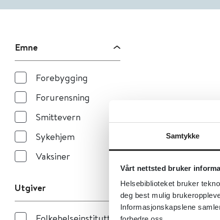
Emne
Forebygging
Forurensning
Smittevern
Sykehjem
Samtykke
Vaksiner
Vårt nettsted bruker inform
Helsebiblioteket bruker tekno
Utgiver
deg best mulig brukeroppleve
Informasjonskapslene samler s
Folkehelseinstituttet
forbedre oss.