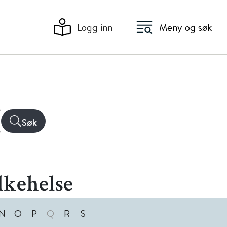
Logg inn
Meny og søk
Søk
lkehelse
N
O
P
Q
R
S