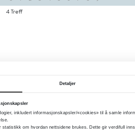
4
Treff
Detaljer
asjonskapsler
logier, inkludert informasjonskapsler/«cookies» til å samle info
lse.
tatistikk om hvordan nettsidene brukes. Dette gir verdifull inns