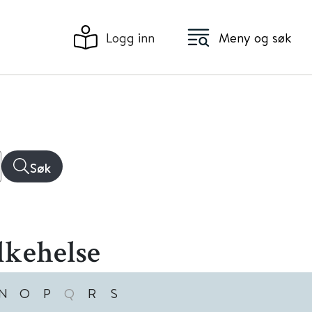
Logg inn
Meny og søk
Søk
lkehelse
N
O
P
Q
R
S