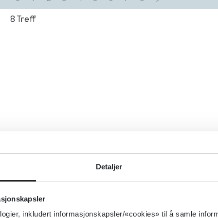
8
Treff
Detaljer
asjonskapsler
logier, inkludert informasjonskapsler/«cookies» til å samle info