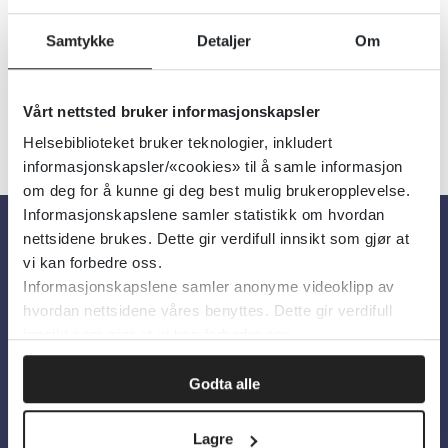
Filter
5
Treff
Alfabetisk
Samtykke
Detaljer
Om
Vårt nettsted bruker informasjonskapsler
Helsebiblioteket bruker teknologier, inkludert
informasjonskapsler/«cookies» til å samle informasjon
om deg for å kunne gi deg best mulig brukeropplevelse.
Informasjonskapslene samler statistikk om hvordan
nettsidene brukes. Dette gir verdifull innsikt som gjør at
Om oss
vi kan forbedre oss.
Informasjonskapslene samler anonyme videoklipp av
hvordan nettsidene våres benyttes. Dette gir verdifull
Om Helsebiblioteket
innsikt som gjør at vi kan forbedre oss.
Personvern og informasjonskapsler
Godta alle
Tilgjengelighetserklæring
Information in English
Lagre