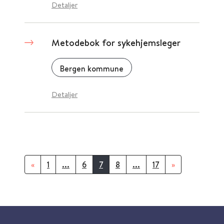
Detaljer
Metodebok for sykehjemsleger
Bergen kommune
Detaljer
«
1
...
6
7
8
...
17
»