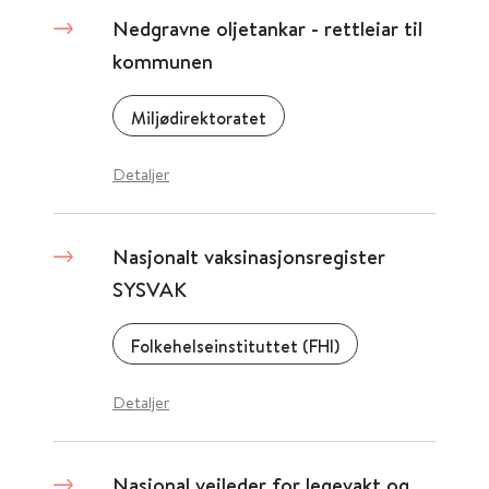
Nedgravne oljetankar - rettleiar til
kommunen
Miljødirektoratet
Detaljer
Nasjonalt vaksinasjonsregister
SYSVAK
Folkehelseinstituttet (FHI)
Detaljer
Nasjonal veileder for legevakt og