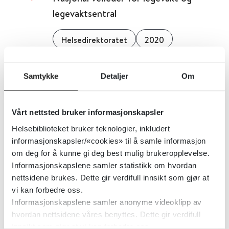
legevaktsentral
Helsedirektoratet
2020
Detaljer
Samtykke
Detaljer
Om
Nasjonal helse- og
Vårt nettsted bruker informasjonskapsler
samhandlingsplan 2024–2027
Helsebiblioteket bruker teknologier, inkludert
informasjonskapsler/«cookies» til å samle informasjon
Regjeringen.no
om deg for å kunne gi deg best mulig brukeropplevelse.
Informasjonskapslene samler statistikk om hvordan
Detaljer
nettsidene brukes. Dette gir verdifull innsikt som gjør at
vi kan forbedre oss.
Informasjonskapslene samler anonyme videoklipp av
Nasjonal helseberedskapsplan -
hvordan nettsidene våres benyttes. Dette gir verdifull
regjeringen
innsikt som gjør at vi kan forbedre oss.