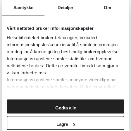
Detaljer
Samtykke
Detaljer
Om
Vårt nettsted bruker informasjonskapsler
Influensavaksine - veileder for
helsepersonell
Helsebiblioteket bruker teknologier, inkludert
informasjonskapsler/«cookies» til å samle informasjon
om deg for å kunne gi deg best mulig brukeropplevelse.
Folkehelseinstituttet (FHI)
Informasjonskapslene samler statistikk om hvordan
nettsidene brukes. Dette gir verdifull innsikt som gjør at
Detaljer
vi kan forbedre oss.
Informasjonskapslene samler anonyme videoklipp av
hvordan nettsidene våres benyttes. Dette gir verdifull
Isoleringsveilederen (Smittevern
innsikt som gjør at vi kan forbedre oss.
9)
Godta alle
Folkehelseinstituttet (FHI)
Lagre
Detaljer