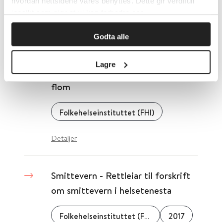
hvordan nettsidene våres benyttes. Dette gir verdifull
Folkehelseinstituttet (FHI)
innsikt som gjør at vi kan forbedre oss.
Detaljer
Godta alle
Lagre
Smittevern ved opprydding etter
flom
Folkehelseinstituttet (FHI)
Detaljer
Smittevern - Rettleiar til forskrift
om smittevern i helsetenesta
Folkehelseinstituttet (FHI)
2017