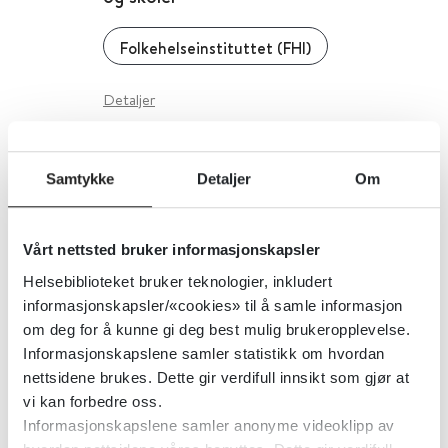
Folkehelseinstituttet (FHI)
Detaljer
Smitte fra mat, vann og dyr
Samtykke
Detaljer
Om
(temaside)
Vårt nettsted bruker informasjonskapsler
Folkehelseinstituttet (FHI)
2022
Helsebiblioteket bruker teknologier, inkludert
informasjonskapsler/«cookies» til å samle informasjon
Detaljer
om deg for å kunne gi deg best mulig brukeropplevelse.
Informasjonskapslene samler statistikk om hvordan
nettsidene brukes. Dette gir verdifull innsikt som gjør at
Smittevern i barnehage og skole
vi kan forbedre oss.
(temaside)
Informasjonskapslene samler anonyme videoklipp av