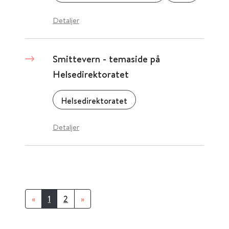
Detaljer
Smittevern - temaside på
Helsedirektoratet
Helsedirektoratet
Detaljer
«
1
2
»