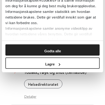
Helsedirektoratet
informasjonskapsler/«cookies» til å samle informasjon
om deg for å kunne gi deg best mulig brukeropplevelse.
Informasjonskapslene samler statistikk om hvordan
Detaljer
nettsidene brukes. Dette gir verdifull innsikt som gjør at
vi kan forbedre oss.
Informasjonskapslene samler anonyme videoklipp av
Tiltaksutredninger for luftkvalitet
hvordan nettsidene våres benyttes. Dette gir verdifull
innsikt som gjør at vi kan forbedre oss.
Miljødirektoratet
Godta alle
Detaljer
Lagre
Tobakk, røyk og snus (temaside)
Helsedirektoratet
Detaljer