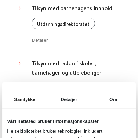
Tilsyn med barnehagens innhold
Utdanningsdirektoratet
Detaljer
Tilsyn med radon i skoler,
barnehager og utleieboliger
Helsedirektoratet
2016
Samtykke
Detaljer
Om
Tilsyn med radon i skoler,
barnehager og utleieboliger.
Vårt nettsted bruker informasjonskapsler
Helsebiblioteket bruker teknologier, inkludert