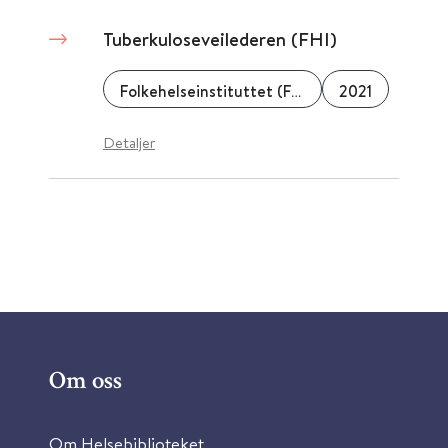
Tuberkuloseveilederen (FHI)
Folkehelseinstituttet (FHI)
2021
Detaljer
Om oss
Om Helsebiblioteket